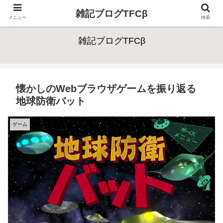
雑記ブログTFCβ
メニュー
検索
雑記ブログTFCβ
懐かしのWebブラウザゲームを振り返る
地球防衛バット
ゲーム