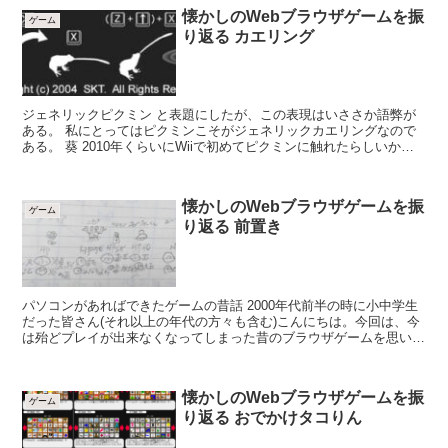
懐かしのWebブラウザゲームを振
ゲーム
り返る カエリング
ジェネリックピクミン と表題にしたが、この表現はいささか語弊が
ある。 私にとってはピクミンこそがジェネリックカエリングなので
ある。 葵 2010年くらいにWiiで初めてピクミンに触れたらしいから
ね・・・ 概要 プレイ...
懐かしのWebブラウザゲームを振
ゲーム
り返る 前置き
パソコンがあればできたゲームの昔話 2000年代前半の時に小中学生
だった皆さん(それ以上の年代の方々も含む)こんにちは。今回は、今
は殆どプレイが出来なくなってしまった昔のブラウザゲームを思い出
しながら懐かしむ記事になります。 葵 ...
懐かしのWebブラウザゲームを振
ゲーム
り返る おでかけタコりん