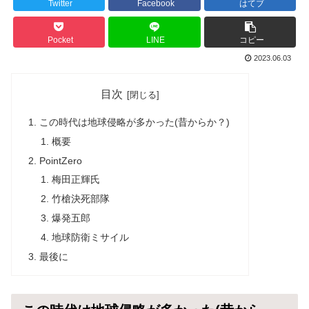
Twitter
Facebook
はてブ
Pocket
LINE
コピー
2023.06.03
目次
この時代は地球侵略が多かった(昔からか？)
概要
PointZero
梅田正輝氏
竹槍決死部隊
爆発五郎
地球防衛ミサイル
最後に